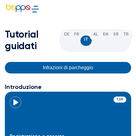
Tutorial
DE
FR
AL
EN
SR
TR
IT
guidati
Infrazioni di parcheggio
Introduzione
1:39