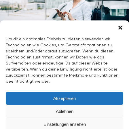
Um dir ein optimales Erlebnis zu bieten, verwenden wir
Technologien wie Cookies, um Geräteinformationen zu
Contattaci oggi stesso.
speichern und/oder darauf zuzugreifen. Wenn du diesen
Technologien zustimmst, können wir Daten wie das
Surfverhalten oder eindeutige IDs auf dieser Website
verarbeiten. Wenn du deine Einwilligung nicht erteilst oder
Contattaci
zurückziehst, können bestimmte Merkmale und Funktionen
beeinträchtigt werden.
Akzeptieren
Ablehnen
©
2026
Tutti i diritti riservati.
Einstellungen ansehen
Informazioni su di noi
Impronta
CGC