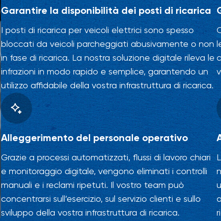
Garantire la disponibilità dei posti di ricarica
I posti di ricarica per veicoli elettrici sono spesso
bloccati da veicoli parcheggiati abusivamente o non
l
in fase di ricarica. La nostra soluzione digitale rileva le
c
infrazioni in modo rapido e semplice, garantendo un
v
utilizzo affidabile della vostra infrastruttura di ricarica.
Alleggerimento del personale operativo
Grazie a processi automatizzati, flussi di lavoro chiari
L
e monitoraggio digitale, vengono eliminati i controlli
n
manuali e i reclami ripetuti. Il vostro team può
u
concentrarsi sull’esercizio, sul servizio clienti e sullo
a
sviluppo della vostra infrastruttura di ricarica.
r