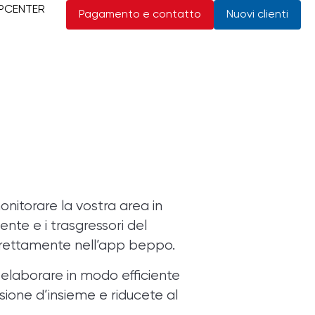
PCENTER
Pagamento e contatto
Nuovi clienti
monitorare la vostra area in
nte e i trasgressori del
direttamente nell’app
beppo
.
 elaborare in modo efficiente
isione d’insieme e riducete al