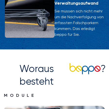
Verwaltungsaufwand
Sie müssen sich nicht mehr
um die Nachverfolgung von
erfassten Falschparkern
kümmern. Das erledigt
beppo für Sie.
Woraus
?
besteht
MODULE