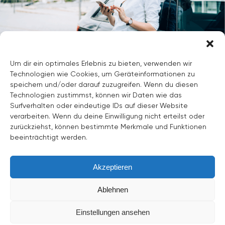
Um dir ein optimales Erlebnis zu bieten, verwenden wir
Contattaci oggi stesso.
Technologien wie Cookies, um Geräteinformationen zu
speichern und/oder darauf zuzugreifen. Wenn du diesen
Technologien zustimmst, können wir Daten wie das
Contattaci
Surfverhalten oder eindeutige IDs auf dieser Website
verarbeiten. Wenn du deine Einwilligung nicht erteilst oder
zurückziehst, können bestimmte Merkmale und Funktionen
beeinträchtigt werden.
Akzeptieren
©
2026
Tutti i diritti riservati.
Ablehnen
Informazioni su di noi
Impronta
CGC
Einstellungen ansehen
Informativa sulla privacy