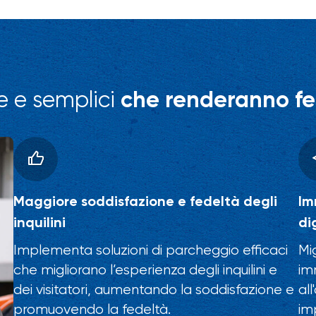
e e semplici
che renderanno felic
Maggiore soddisfazione e fedeltà degli
Im
inquilini
di
Implementa soluzioni di parcheggio efficaci
Mi
che migliorano l’esperienza degli inquilini e
im
dei visitatori, aumentando la soddisfazione e
al
promuovendo la fedeltà.
im