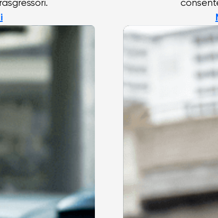
rasgressori.
consente
i