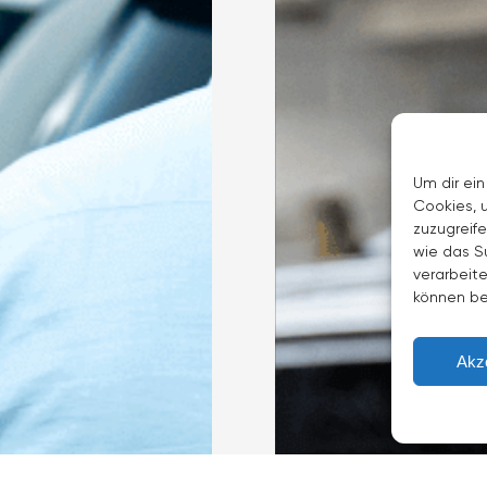
Um dir ein
Cookies, 
zuzugreif
wie das S
verarbeite
können be
Akz